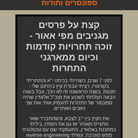
קצת על פרסים
מגניבים מפי אאור -
זוכה תחרויות קודמות
וכיום ממארגני
התחרות
לפני 7 שנים, כשהייתי בכיתה י"א והתחריתי
בקודגורו, רציתי עבודת קיץ בתחום שלי -
תכנות. בשנה הראשונה זה לא הלך, אבל בשנה
הבאה הצלחתי לשכנע את מנכ"ל אלאדין שהיה
ספונסור של התחרות להעסיק אותי ואת שני
הזוכים האחרים.
את הקיץ בין י"ב לצבא, וכשהתברר שאני
מתגייס מאוחר אז גם את הסתיו, ביליתי
כמתכנת באלאדין. התעסקתי שם עם טכנולוגיה
ממש מגניבה, עשיתי reverse engineering