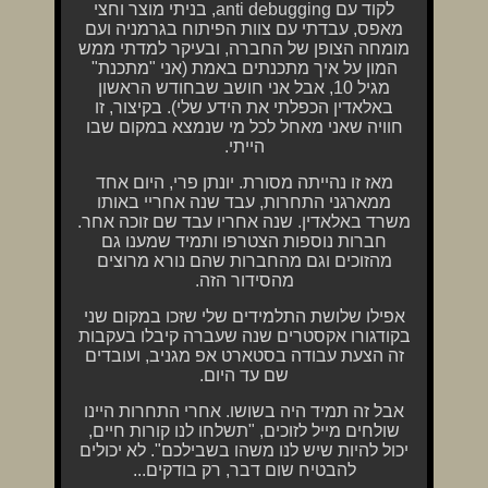
לקוד עם anti debugging, בניתי מוצר וחצי
מאפס, עבדתי עם צוות הפיתוח בגרמניה ועם
מומחה הצופן של החברה, ובעיקר למדתי ממש
המון על איך מתכנתים באמת (אני "מתכנת"
מגיל 10, אבל אני חושב שבחודש הראשון
באלאדין הכפלתי את הידע שלי). בקיצור, זו
חוויה שאני מאחל לכל מי שנמצא במקום שבו
הייתי.
מאז זו נהייתה מסורת. יונתן פרי, היום אחד
ממארגני התחרות, עבד שנה אחריי באותו
משרד באלאדין. שנה אחריו עבד שם זוכה אחר.
חברות נוספות הצטרפו ותמיד שמענו גם
מהזוכים וגם מהחברות שהם נורא מרוצים
מהסידור הזה.
אפילו שלושת התלמידים שלי שזכו במקום שני
בקודגורו אקסטרים שנה שעברה קיבלו בעקבות
זה הצעת עבודה בסטארט אפ מגניב, ועובדים
שם עד היום.
אבל זה תמיד היה בשושו. אחרי התחרות היינו
שולחים מייל לזוכים, "תשלחו לנו קורות חיים,
יכול להיות שיש לנו משהו בשבילכם". לא יכולים
להבטיח שום דבר, רק בודקים...